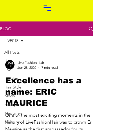
BLOG
LIVE018
All Posts
Hair
Live Fashion Hair
Jun 28, 2020
7 min read
Live
Fashion
Excellence has a
Hair Style
name: ERIC
Moda
MAURICE
Peluquería
Maquillaje
One of the most exciting moments in the
Make-up
history of LiveFashionHair was to crown Eric
Maurice as the first ambassador for its