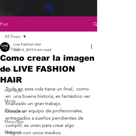
Post
All Posts
Live Fashion Hair
All Posts
Oct 14, 2019
2 min read
Como crear la imagen
Hair
de LIVE FASHION
Live
HAIR
Fashion
Todo en esta vida tiene un final,  como 
Hair Style
en  una buena historía, es fantástico ver 
Moda
finalizado un gran trabajo. 
Donde un equipo de profesionales, 
Peluquería
entregados a sueños pendientes de 
Maquillaje
cumplir, se unen para crear algo 
Make-up
mágico con unos medios 