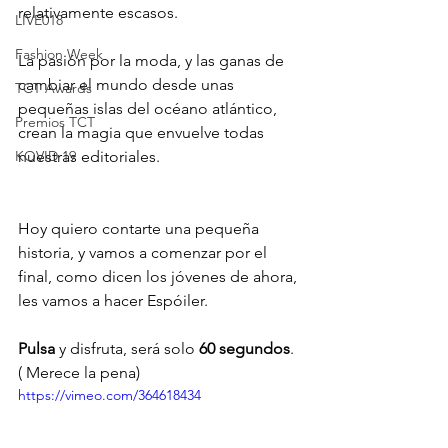
relativamente escasos.
LIVE018
Fashion Week
La pasión por la moda, y las ganas de 
cambiar el mundo desde unas 
TCT Awards
pequeñas islas del océano atlántico,  
Premios TCT
crean la magia que envuelve todas 
KOVID 19
nuestras editoriales.
Hoy quiero contarte una pequeña 
historia, y vamos a comenzar por el 
final, como dicen los jóvenes de ahora, 
les vamos a hacer Espóiler. 
Pulsa
 y disfruta, será solo 
60 segundos
. 
( Merece la pena)
https://vimeo.com/364618434